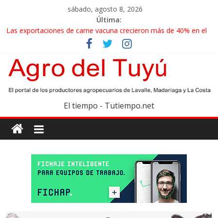
sábado, agosto 8, 2026
Última:
Las exportaciones de carne vacuna crecieron más de 40% en el
primer semestre
La miel, un motor de las economías regionales que enfrenta
nuevos desafíos para exportar
El gobierno bonaerense realizará un censo para actualizar el
mapa de la producción hortiflorícola
Las exportaciones agroindustriales anotaron un récord histórico
El tiempo - Tutiempo.net
en el primer semestre
Maíz: estiman una cosecha récord de 71,5 millones de toneladas