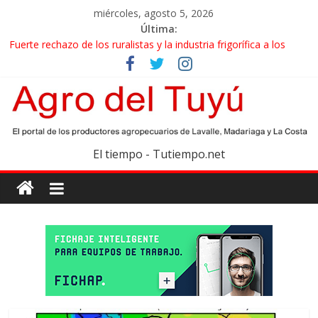
miércoles, agosto 5, 2026
Última:
Fuerte rechazo de los ruralistas y la industria frigorífica a los
cambios que impulsa el Gobierno en el IPCVA
El gobierno bonaerense realizará un censo para actualizar el
mapa de la producción hortiflorícola
Las exportaciones agroindustriales anotaron un récord histórico
en el primer semestre
Maíz: estiman una cosecha récord de 71,5 millones de toneladas
El tiempo - Tutiempo.net
Las exportaciones de carne vacuna crecieron más de 40% en el
primer semestre