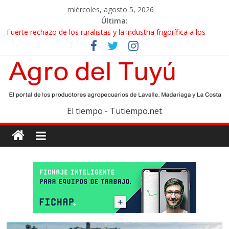
miércoles, agosto 5, 2026
Última:
Fuerte rechazo de los ruralistas y la industria frigorífica a los
cambios que impulsa el Gobierno en el IPCVA
El gobierno bonaerense realizará un censo para actualizar el
mapa de la producción hortiflorícola
Las exportaciones agroindustriales anotaron un récord histórico
en el primer semestre
Maíz: estiman una cosecha récord de 71,5 millones de toneladas
El tiempo - Tutiempo.net
Las exportaciones de carne vacuna crecieron más de 40% en el
primer semestre