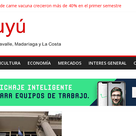
 de carne vacuna crecieron más de 40% en el primer semestre
de las economías regionales que enfrenta nuevos desafíos para expo
ense realizará un censo para actualizar el mapa de la producción horti
agroindustriales anotaron un récord histórico en el primer semestre
cosecha récord de 71,5 millones de toneladas
ICULTURA
ECONOMÍA
MERCADOS
INTERES GENERAL