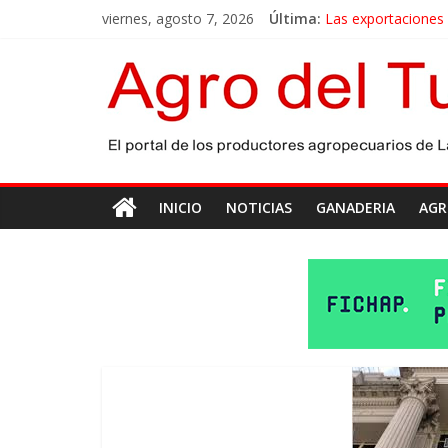
viernes, agosto 7, 2026
Última:
Las exportaciones
La miel, un motor 
El gobierno bonaer
Las exportaciones 
Maíz: estiman una 
INICIO
NOTICIAS
GANADERIA
AGR