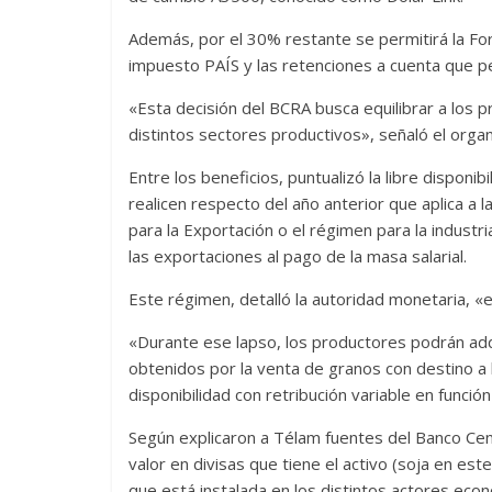
Además, por el 30% restante se permitirá la Form
impuesto PAÍS y las retenciones a cuenta que pe
«Esta decisión del BCRA busca equilibrar a los 
distintos sectores productivos», señaló el org
Entre los beneficios, puntualizó la libre disponi
realicen respecto del año anterior que aplica a
para la Exportación o el régimen para la industr
las exportaciones al pago de la masa salarial.
Este régimen, detalló la autoridad monetaria, «
«Durante ese lapso, los productores podrán adqu
obtenidos por la venta de granos con destino a 
disponibilidad con retribución variable en función
Según explicaron a Télam fuentes del Banco Cent
valor en divisas que tiene el activo (soja en es
que está instalada en los distintos actores eco