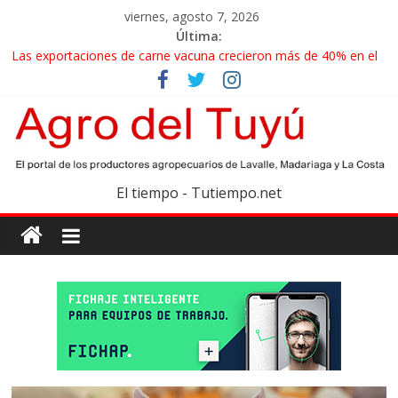
viernes, agosto 7, 2026
Última:
Las exportaciones de carne vacuna crecieron más de 40% en el
primer semestre
La miel, un motor de las economías regionales que enfrenta
nuevos desafíos para exportar
El gobierno bonaerense realizará un censo para actualizar el
mapa de la producción hortiflorícola
Las exportaciones agroindustriales anotaron un récord histórico
El tiempo - Tutiempo.net
en el primer semestre
Maíz: estiman una cosecha récord de 71,5 millones de toneladas