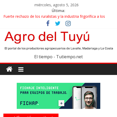
miércoles, agosto 5, 2026
Última:
Fuerte rechazo de los ruralistas y la industria frigorífica a los
cambios que impulsa el Gobierno en el IPCVA
El gobierno bonaerense realizará un censo para actualizar el
mapa de la producción hortiflorícola
Las exportaciones agroindustriales anotaron un récord histórico
en el primer semestre
Maíz: estiman una cosecha récord de 71,5 millones de toneladas
El tiempo - Tutiempo.net
Las exportaciones de carne vacuna crecieron más de 40% en el
primer semestre