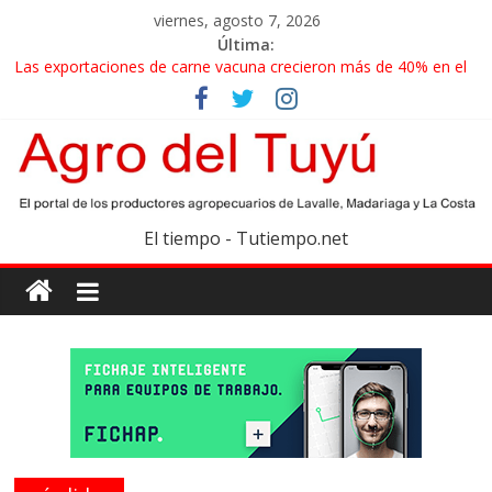
viernes, agosto 7, 2026
Última:
Las exportaciones de carne vacuna crecieron más de 40% en el
primer semestre
La miel, un motor de las economías regionales que enfrenta
nuevos desafíos para exportar
El gobierno bonaerense realizará un censo para actualizar el
mapa de la producción hortiflorícola
Las exportaciones agroindustriales anotaron un récord histórico
El tiempo - Tutiempo.net
en el primer semestre
Maíz: estiman una cosecha récord de 71,5 millones de toneladas