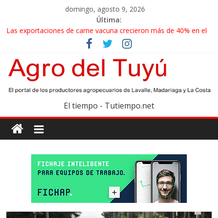
domingo, agosto 9, 2026
Última:
Las exportaciones de carne vacuna crecieron más de 40% en el
primer semestre
La miel, un motor de las economías regionales que enfrenta
nuevos desafíos para exportar
El gobierno bonaerense realizará un censo para actualizar el
mapa de la producción hortiflorícola
Las exportaciones agroindustriales anotaron un récord histórico
El tiempo - Tutiempo.net
en el primer semestre
Maíz: estiman una cosecha récord de 71,5 millones de toneladas