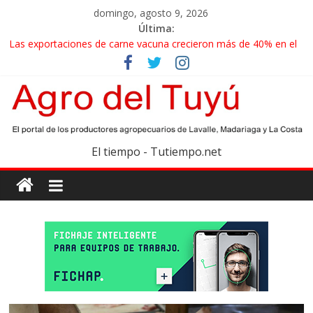
domingo, agosto 9, 2026
Última:
Las exportaciones de carne vacuna crecieron más de 40% en el
primer semestre
La miel, un motor de las economías regionales que enfrenta
nuevos desafíos para exportar
El gobierno bonaerense realizará un censo para actualizar el
mapa de la producción hortiflorícola
Las exportaciones agroindustriales anotaron un récord histórico
El tiempo - Tutiempo.net
en el primer semestre
Maíz: estiman una cosecha récord de 71,5 millones de toneladas