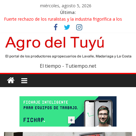
miércoles, agosto 5, 2026
Última:
Fuerte rechazo de los ruralistas y la industria frigorífica a los
cambios que impulsa el Gobierno en el IPCVA
El gobierno bonaerense realizará un censo para actualizar el
mapa de la producción hortiflorícola
Las exportaciones agroindustriales anotaron un récord histórico
en el primer semestre
Maíz: estiman una cosecha récord de 71,5 millones de toneladas
El tiempo - Tutiempo.net
Las exportaciones de carne vacuna crecieron más de 40% en el
primer semestre