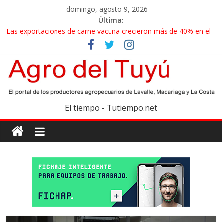
domingo, agosto 9, 2026
Última:
Las exportaciones de carne vacuna crecieron más de 40% en el
primer semestre
La miel, un motor de las economías regionales que enfrenta
nuevos desafíos para exportar
El gobierno bonaerense realizará un censo para actualizar el
mapa de la producción hortiflorícola
Las exportaciones agroindustriales anotaron un récord histórico
El tiempo - Tutiempo.net
en el primer semestre
Maíz: estiman una cosecha récord de 71,5 millones de toneladas