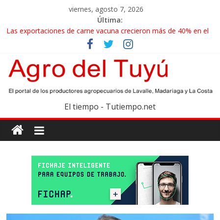
viernes, agosto 7, 2026
Última:
Las exportaciones de carne vacuna crecieron más de 40% en el
primer semestre
La miel, un motor de las economías regionales que enfrenta
nuevos desafíos para exportar
El gobierno bonaerense realizará un censo para actualizar el
mapa de la producción hortiflorícola
Las exportaciones agroindustriales anotaron un récord histórico
El tiempo - Tutiempo.net
en el primer semestre
Maíz: estiman una cosecha récord de 71,5 millones de toneladas