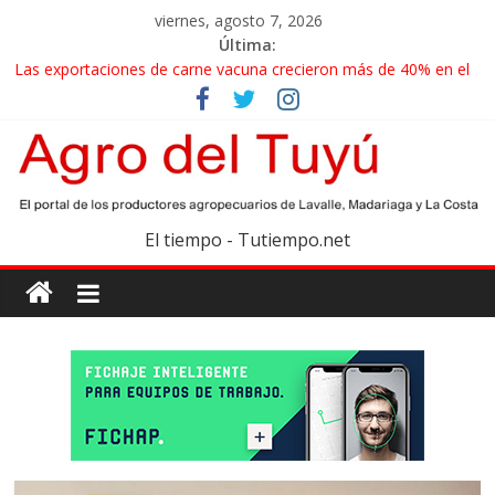
viernes, agosto 7, 2026
Última:
Las exportaciones de carne vacuna crecieron más de 40% en el
primer semestre
La miel, un motor de las economías regionales que enfrenta
nuevos desafíos para exportar
El gobierno bonaerense realizará un censo para actualizar el
mapa de la producción hortiflorícola
Las exportaciones agroindustriales anotaron un récord histórico
El tiempo - Tutiempo.net
en el primer semestre
Maíz: estiman una cosecha récord de 71,5 millones de toneladas