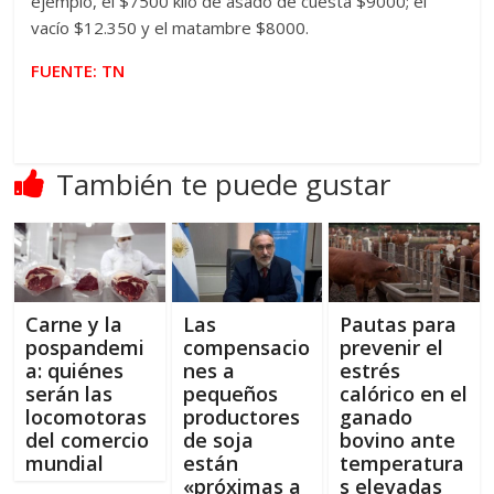
ejemplo, el $7500 kilo de asado de cuesta $9000; el
vacío $12.350 y el matambre $8000.
FUENTE: TN
También te puede gustar
Carne y la
Las
Pautas para
pospandemi
compensacio
prevenir el
a: quiénes
nes a
estrés
serán las
pequeños
calórico en el
locomotoras
productores
ganado
del comercio
de soja
bovino ante
mundial
están
temperatura
«próximas a
s elevadas