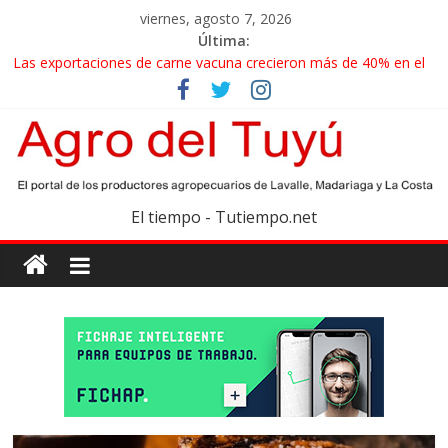
viernes, agosto 7, 2026
Última:
Las exportaciones de carne vacuna crecieron más de 40% en el
primer semestre
La miel, un motor de las economías regionales que enfrenta
nuevos desafíos para exportar
El gobierno bonaerense realizará un censo para actualizar el
mapa de la producción hortiflorícola
Las exportaciones agroindustriales anotaron un récord histórico
El tiempo - Tutiempo.net
en el primer semestre
Maíz: estiman una cosecha récord de 71,5 millones de toneladas