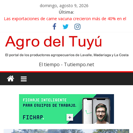
domingo, agosto 9, 2026
Última:
Las exportaciones de carne vacuna crecieron más de 40% en el
primer semestre
La miel, un motor de las economías regionales que enfrenta
nuevos desafíos para exportar
El gobierno bonaerense realizará un censo para actualizar el
mapa de la producción hortiflorícola
Las exportaciones agroindustriales anotaron un récord histórico
El tiempo - Tutiempo.net
en el primer semestre
Maíz: estiman una cosecha récord de 71,5 millones de toneladas