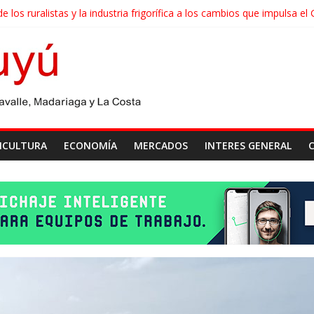
e los ruralistas y la industria frigorífica a los cambios que impulsa e
erense realizará un censo para actualizar el mapa de la producción ho
s agroindustriales anotaron un récord histórico en el primer semest
na cosecha récord de 71,5 millones de toneladas
es de carne vacuna crecieron más de 40% en el primer semestre
ICULTURA
ECONOMÍA
MERCADOS
INTERES GENERAL