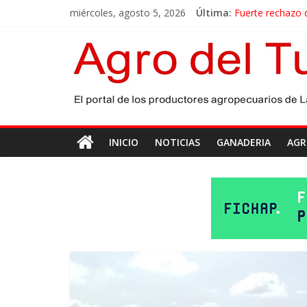
miércoles, agosto 5, 2026
Última:
Fuerte rechazo d
El gobierno bona
Las exportacione
Maíz: estiman u
Las exportacion
INICIO
NOTICIAS
GANADERIA
AGR