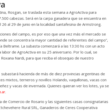
va
ina, Rosgan, se traslada esta semana a AgroActiva para
7.500 cabezas. Será en la carpa ganadera que se encuentra en
l 26 al 29 de junio en la localidad santafesina de Armstrong.
iciones del campo, es por eso que una vez más el mercado se
donde se concentra la mayor cantidad de referentes del campo”,
ía Beltrame. La subasta comenzará a las 13:30 hs con un acto
labor de AgroActiva en su 25 aniversario. Por lo cual, se
, Roxana Nardi, para que reciba el obsequio de nuestro
e subastará hacienda de más de diez provincias argentinas de
otes mixtos, terneros y novillos Holando, vaquillonas, vacas con
preñez y vacas de invernada. Quienes quieran ver los lotes, ya se
.ar
.
a de Comercio de Rosario y las siguientes casas consignatarias
A, Etchevehere Rural SRL, Ganaderos de Ceres Cooperativa