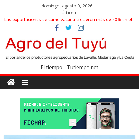
domingo, agosto 9, 2026
Última:
Las exportaciones de carne vacuna crecieron más de 40% en el
primer semestre
La miel, un motor de las economías regionales que enfrenta
nuevos desafíos para exportar
El gobierno bonaerense realizará un censo para actualizar el
mapa de la producción hortiflorícola
Las exportaciones agroindustriales anotaron un récord histórico
El tiempo - Tutiempo.net
en el primer semestre
Maíz: estiman una cosecha récord de 71,5 millones de toneladas