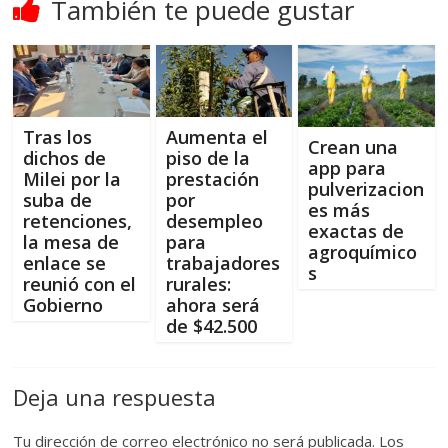
También te puede gustar
Tras los
Aumenta el
Crean una
dichos de
piso de la
app para
Milei por la
prestación
pulverizacion
suba de
por
es más
retenciones,
desempleo
exactas de
la mesa de
para
agroquímico
enlace se
trabajadores
s
reunió con el
rurales:
Gobierno
ahora será
de $42.500
Deja una respuesta
Tu dirección de correo electrónico no será publicada.
Los