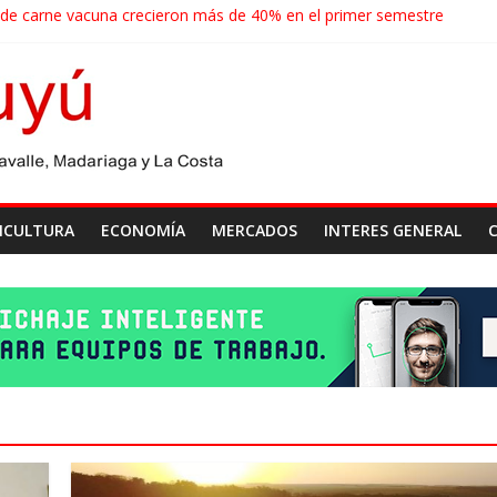
 de carne vacuna crecieron más de 40% en el primer semestre
de las economías regionales que enfrenta nuevos desafíos para expo
ense realizará un censo para actualizar el mapa de la producción horti
agroindustriales anotaron un récord histórico en el primer semestre
cosecha récord de 71,5 millones de toneladas
ICULTURA
ECONOMÍA
MERCADOS
INTERES GENERAL