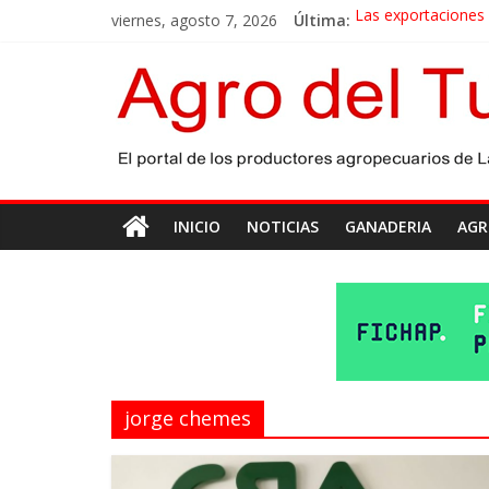
viernes, agosto 7, 2026
Última:
Las exportaciones
La miel, un motor 
El gobierno bonaer
Las exportaciones 
Maíz: estiman una 
INICIO
NOTICIAS
GANADERIA
AGR
jorge chemes