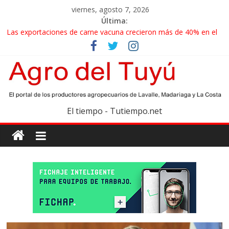
viernes, agosto 7, 2026
Última:
Las exportaciones de carne vacuna crecieron más de 40% en el
primer semestre
La miel, un motor de las economías regionales que enfrenta
nuevos desafíos para exportar
El gobierno bonaerense realizará un censo para actualizar el
mapa de la producción hortiflorícola
Las exportaciones agroindustriales anotaron un récord histórico
El tiempo - Tutiempo.net
en el primer semestre
Maíz: estiman una cosecha récord de 71,5 millones de toneladas