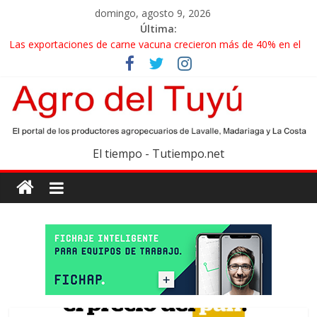
domingo, agosto 9, 2026
Última:
Las exportaciones de carne vacuna crecieron más de 40% en el
primer semestre
La miel, un motor de las economías regionales que enfrenta
nuevos desafíos para exportar
El gobierno bonaerense realizará un censo para actualizar el
mapa de la producción hortiflorícola
Las exportaciones agroindustriales anotaron un récord histórico
El tiempo - Tutiempo.net
en el primer semestre
Maíz: estiman una cosecha récord de 71,5 millones de toneladas