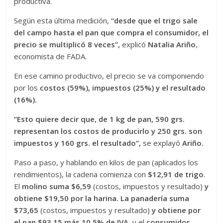
productiva.
Según esta última medición,
“desde que el trigo sale
del campo hasta el pan que compra el consumidor, el
precio se multiplicó 8 veces”,
explicó
Natalia Ariño
,
economista de FADA.
En ese camino productivo, el precio se va componiendo
por los
costos (59%), impuestos (25%) y el resultado
(16%).
“Esto quiere decir que, de 1 kg de pan, 590 grs.
representan los costos de producirlo y 250 grs. son
impuestos y 160 grs. el resultado”,
se explayó
Ariño.
Paso a paso, y hablando en kilos de pan (aplicados los
rendimientos), la cadena comienza con
$12,91 de trigo
.
El
molino suma $6,59
(costos, impuestos y resultado)
y
obtiene $19,50 por la harina. La panadería suma
$73,65
(costos, impuestos y resultado)
y obtiene por
el pan $93,15 más 10,5% de IVA
, y el
consumidor