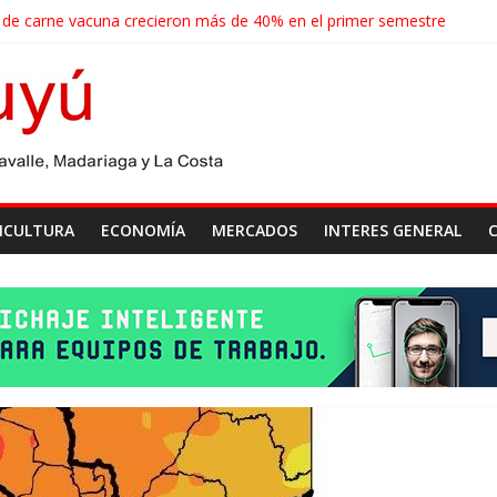
 de carne vacuna crecieron más de 40% en el primer semestre
 de las economías regionales que enfrenta nuevos desafíos para expo
ense realizará un censo para actualizar el mapa de la producción hort
agroindustriales anotaron un récord histórico en el primer semestre
 cosecha récord de 71,5 millones de toneladas
ICULTURA
ECONOMÍA
MERCADOS
INTERES GENERAL