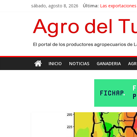
sábado, agosto 8, 2026
Última:
Las exportaciones
La miel, un motor
El gobierno bonaer
Las exportaciones 
Maíz: estiman una
INICIO
NOTICIAS
GANADERIA
AGR