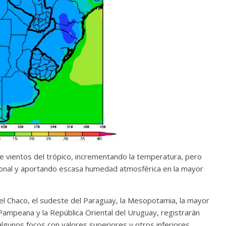
e vientos del trópico, incrementando la temperatura, pero
onal y aportando escasa humedad atmosférica en la mayor
del Chaco, el sudeste del Paraguay, la Mesopotamia, la mayor
 Pampeana y la República Oriental del Uruguay, registrarán
gunos focos con valores superiores y otros inferiores