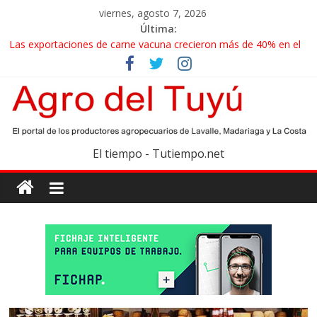
viernes, agosto 7, 2026
Última:
Las exportaciones de carne vacuna crecieron más de 40% en el
primer semestre
La miel, un motor de las economías regionales que enfrenta
nuevos desafíos para exportar
El gobierno bonaerense realizará un censo para actualizar el
mapa de la producción hortiflorícola
Las exportaciones agroindustriales anotaron un récord histórico
El tiempo - Tutiempo.net
en el primer semestre
Maíz: estiman una cosecha récord de 71,5 millones de toneladas