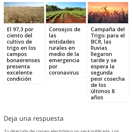
o
o
ar
o
n
ti
k
r
El 97,3 por
Consejos de
Campaña del
ciento del
las
Trigo: para el
cultivo de
entidades
BCR, las
trigo en los
rurales en
lluvias
campos
medio de la
llegaron
bonaerenses
emergencia
tarde y se
presenta
por
espera la
excelente
coronavirus
segunda
condición
peor cosecha
de los
últimos 8
años
Deja una respuesta
Tu dirección de correo electrónico no será publicada.
Los