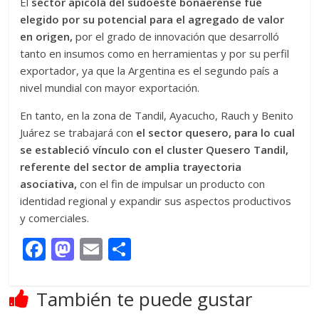
El
sector apícola del sudoeste bonaerense fue
elegido por su potencial para el agregado de valor
en origen,
por el grado de innovación que desarrolló
tanto en insumos como en herramientas y por su perfil
exportador, ya que la Argentina es el segundo país a
nivel mundial con mayor exportación.
En tanto, en la zona de Tandil, Ayacucho, Rauch y Benito
Juárez se trabajará con
el sector quesero, para lo cual
se estableció vínculo con el cluster Quesero Tandil,
referente del sector de amplia trayectoria
asociativa,
con el fin de impulsar un producto con
identidad regional y expandir sus aspectos productivos
y comerciales.
F
M
E
C
ac
as
m
o
e
to
ai
m
También te puede gustar
b
d
l
p