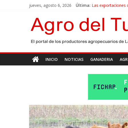
jueves, agosto 6, 2026
Última:
Las exportaciones 
La miel, un motor 
El gobierno bonaere
Las exportaciones a
Maíz: estiman una 
INICIO
NOTICIAS
GANADERIA
AGR