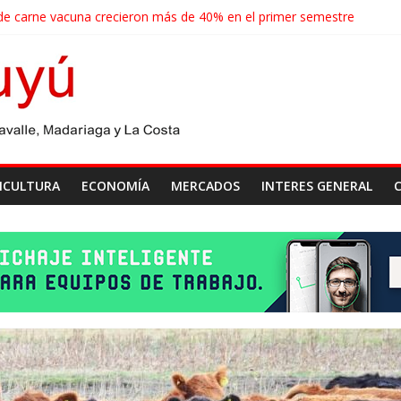
de carne vacuna crecieron más de 40% en el primer semestre
de las economías regionales que enfrenta nuevos desafíos para expor
nse realizará un censo para actualizar el mapa de la producción horti
groindustriales anotaron un récord histórico en el primer semestre
cosecha récord de 71,5 millones de toneladas
ICULTURA
ECONOMÍA
MERCADOS
INTERES GENERAL