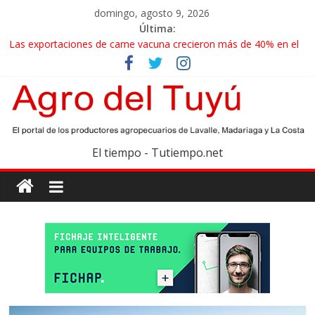
domingo, agosto 9, 2026
Última:
Las exportaciones de carne vacuna crecieron más de 40% en el
primer semestre
La miel, un motor de las economías regionales que enfrenta
nuevos desafíos para exportar
El gobierno bonaerense realizará un censo para actualizar el
mapa de la producción hortiflorícola
Las exportaciones agroindustriales anotaron un récord histórico
El tiempo - Tutiempo.net
en el primer semestre
Maíz: estiman una cosecha récord de 71,5 millones de toneladas