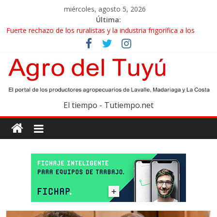
miércoles, agosto 5, 2026
Última:
Fuerte rechazo de los ruralistas y la industria frigorífica a los
cambios que impulsa el Gobierno en el IPCVA
El gobierno bonaerense realizará un censo para actualizar el
mapa de la producción hortiflorícola
Las exportaciones agroindustriales anotaron un récord histórico
en el primer semestre
Maíz: estiman una cosecha récord de 71,5 millones de toneladas
El tiempo - Tutiempo.net
Las exportaciones de carne vacuna crecieron más de 40% en el
primer semestre