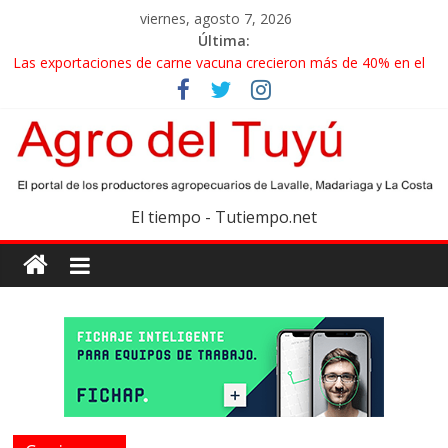
viernes, agosto 7, 2026
Última:
Las exportaciones de carne vacuna crecieron más de 40% en el
primer semestre
La miel, un motor de las economías regionales que enfrenta
nuevos desafíos para exportar
El gobierno bonaerense realizará un censo para actualizar el
mapa de la producción hortiflorícola
Las exportaciones agroindustriales anotaron un récord histórico
El tiempo - Tutiempo.net
en el primer semestre
Maíz: estiman una cosecha récord de 71,5 millones de toneladas