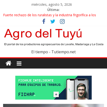
miércoles, agosto 5, 2026
Última:
Fuerte rechazo de los ruralistas y la industria frigorífica a los
cambios que impulsa el Gobierno en el IPCVA
El gobierno bonaerense realizará un censo para actualizar el
mapa de la producción hortiflorícola
Las exportaciones agroindustriales anotaron un récord histórico
en el primer semestre
Maíz: estiman una cosecha récord de 71,5 millones de toneladas
El tiempo - Tutiempo.net
Las exportaciones de carne vacuna crecieron más de 40% en el
primer semestre