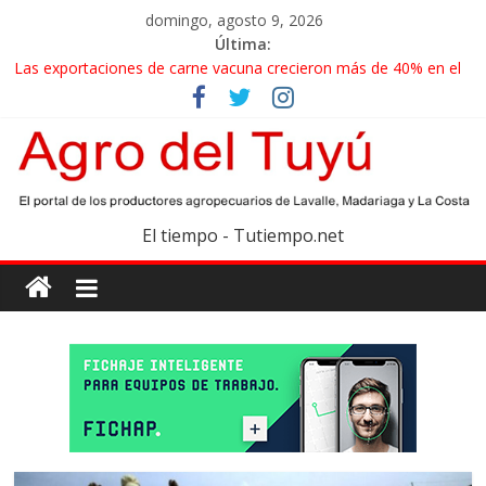
domingo, agosto 9, 2026
Última:
Las exportaciones de carne vacuna crecieron más de 40% en el
primer semestre
La miel, un motor de las economías regionales que enfrenta
nuevos desafíos para exportar
El gobierno bonaerense realizará un censo para actualizar el
mapa de la producción hortiflorícola
Las exportaciones agroindustriales anotaron un récord histórico
El tiempo - Tutiempo.net
en el primer semestre
Maíz: estiman una cosecha récord de 71,5 millones de toneladas