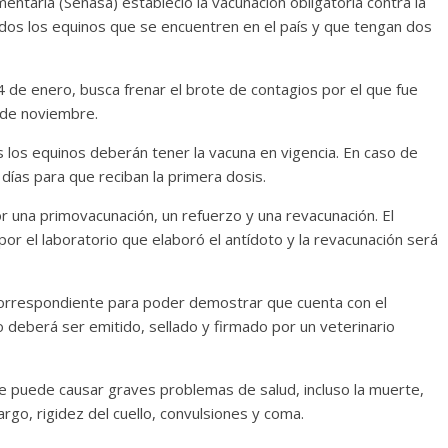
mentaria (Senasa) estableció la vacunación obligatoria contra la
dos los equinos que se encuentren en el país y que tengan dos
4 de enero, busca frenar el brote de contagios por el que fue
 de noviembre.
 los equinos deberán tener la vacuna en vigencia. En caso de
 días para que reciban la primera dosis.
una primovacunación, un refuerzo y una revacunación. El
or el laboratorio que elaboró el antídoto y la revacunación será
 correspondiente para poder demostrar que cuenta con el
o deberá ser emitido, sellado y firmado por un veterinario
ue puede causar graves problemas de salud, incluso la muerte,
argo, rigidez del cuello, convulsiones y coma.