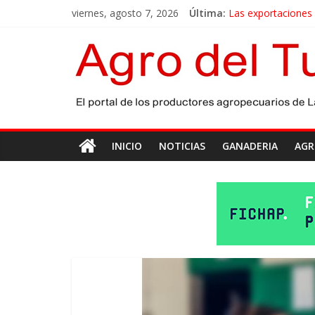
viernes, agosto 7, 2026
Última:
Las exportaciones
La miel, un motor 
El gobierno bonaer
Las exportaciones 
Maíz: estiman una 
INICIO
NOTICIAS
GANADERIA
AGR