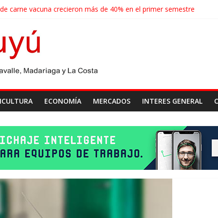
 de carne vacuna crecieron más de 40% en el primer semestre
de las economías regionales que enfrenta nuevos desafíos para expo
ense realizará un censo para actualizar el mapa de la producción horti
agroindustriales anotaron un récord histórico en el primer semestre
cosecha récord de 71,5 millones de toneladas
ICULTURA
ECONOMÍA
MERCADOS
INTERES GENERAL