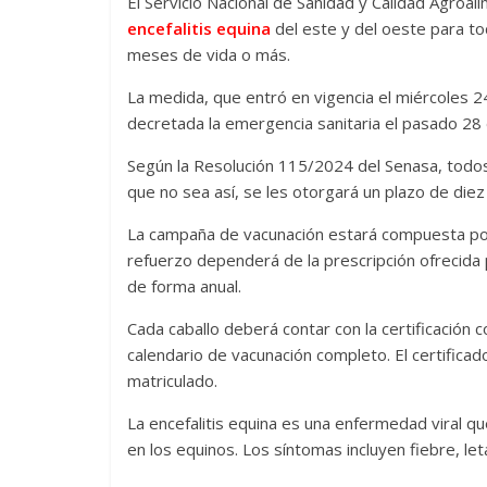
El Servicio Nacional de Sanidad y Calidad Agroali
encefalitis equina
del este y del oeste para to
meses de vida o más.
La medida, que entró en vigencia el miércoles 2
decretada la emergencia sanitaria el pasado 28
Según la Resolución 115/2024 del Senasa, todos
que no sea así, se les otorgará un plazo de diez
La campaña de vacunación estará compuesta por 
refuerzo dependerá de la prescripción ofrecida p
de forma anual.
Cada caballo deberá contar con la certificación
calendario de vacunación completo. El certificad
matriculado.
La encefalitis equina es una enfermedad viral q
en los equinos. Los síntomas incluyen fiebre, let