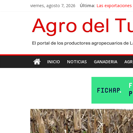
viernes, agosto 7, 2026
Última:
Las exportaciones
La miel, un motor 
El gobierno bonaer
Las exportaciones 
Maíz: estiman una 
INICIO
NOTICIAS
GANADERIA
AGR