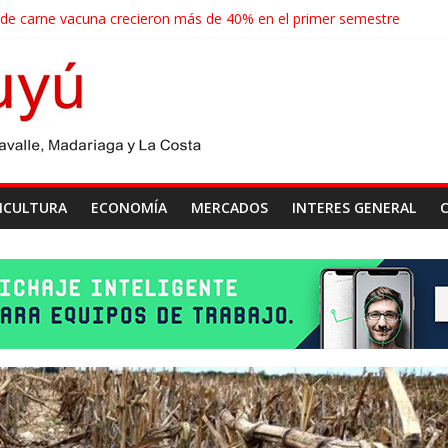
 de carne vacuna crecieron más de 40% en el primer semestre
de las economías regionales que enfrenta nuevos desafíos para expo
ense realizará un censo para actualizar el mapa de la producción horti
agroindustriales anotaron un récord histórico en el primer semestre
cosecha récord de 71,5 millones de toneladas
ICULTURA
ECONOMÍA
MERCADOS
INTERES GENERAL