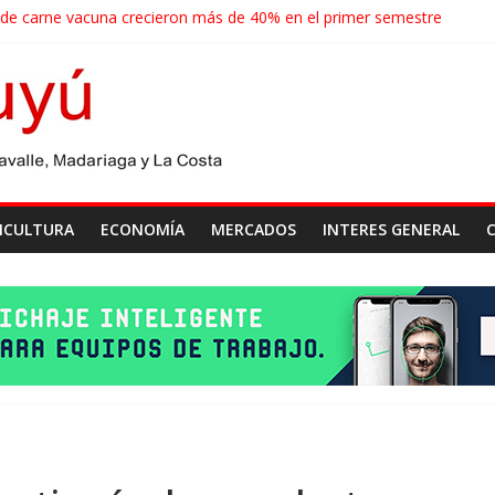
 de carne vacuna crecieron más de 40% en el primer semestre
de las economías regionales que enfrenta nuevos desafíos para expo
ense realizará un censo para actualizar el mapa de la producción horti
agroindustriales anotaron un récord histórico en el primer semestre
cosecha récord de 71,5 millones de toneladas
ICULTURA
ECONOMÍA
MERCADOS
INTERES GENERAL