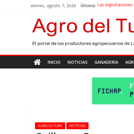
viernes, agosto 7, 2026
Última:
Las exportaciones
La miel, un motor 
El gobierno bonaer
Las exportaciones 
Maíz: estiman una 
INICIO
NOTICIAS
GANADERIA
AGR
AGRICULTURA
NOTICIAS