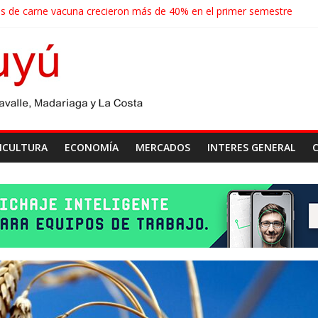
s de carne vacuna crecieron más de 40% en el primer semestre
r de las economías regionales que enfrenta nuevos desafíos para ex
rense realizará un censo para actualizar el mapa de la producción hor
s agroindustriales anotaron un récord histórico en el primer semestr
a cosecha récord de 71,5 millones de toneladas
ICULTURA
ECONOMÍA
MERCADOS
INTERES GENERAL