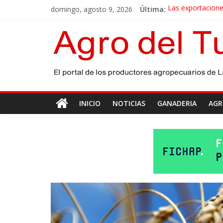
domingo, agosto 9, 2026
Última:
Las exportacione
La miel, un moto
El gobierno bonae
Las exportacione
Maíz: estiman un
INICIO
NOTICIAS
GANADERIA
AGR