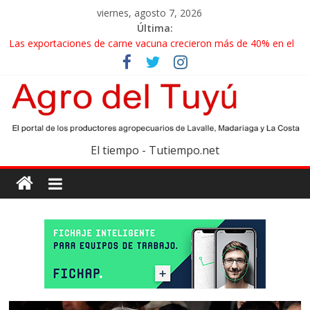
viernes, agosto 7, 2026
Última:
Las exportaciones de carne vacuna crecieron más de 40% en el
primer semestre
La miel, un motor de las economías regionales que enfrenta
nuevos desafíos para exportar
El gobierno bonaerense realizará un censo para actualizar el
mapa de la producción hortiflorícola
Las exportaciones agroindustriales anotaron un récord histórico
El tiempo - Tutiempo.net
en el primer semestre
Maíz: estiman una cosecha récord de 71,5 millones de toneladas