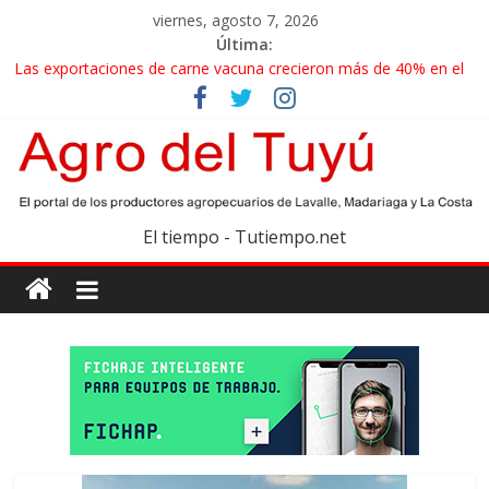
viernes, agosto 7, 2026
Última:
Las exportaciones de carne vacuna crecieron más de 40% en el
primer semestre
La miel, un motor de las economías regionales que enfrenta
nuevos desafíos para exportar
El gobierno bonaerense realizará un censo para actualizar el
mapa de la producción hortiflorícola
Las exportaciones agroindustriales anotaron un récord histórico
El tiempo - Tutiempo.net
en el primer semestre
Maíz: estiman una cosecha récord de 71,5 millones de toneladas