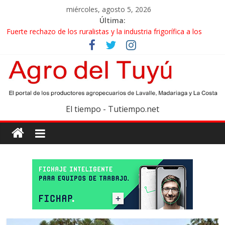
miércoles, agosto 5, 2026
Última:
Fuerte rechazo de los ruralistas y la industria frigorífica a los
cambios que impulsa el Gobierno en el IPCVA
El gobierno bonaerense realizará un censo para actualizar el
mapa de la producción hortiflorícola
Las exportaciones agroindustriales anotaron un récord histórico
en el primer semestre
Maíz: estiman una cosecha récord de 71,5 millones de toneladas
El tiempo - Tutiempo.net
Las exportaciones de carne vacuna crecieron más de 40% en el
primer semestre