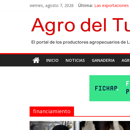
viernes, agosto 7, 2026
Última:
Las exportaciones
La miel, un motor 
El gobierno bonaer
Las exportaciones 
Maíz: estiman una 
INICIO
NOTICIAS
GANADERIA
AGR
financiamiento