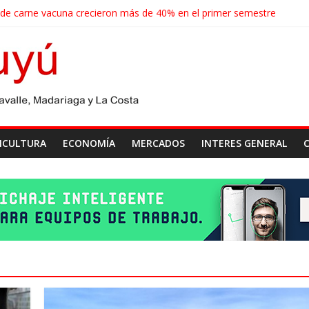
 de carne vacuna crecieron más de 40% en el primer semestre
de las economías regionales que enfrenta nuevos desafíos para expo
ense realizará un censo para actualizar el mapa de la producción horti
agroindustriales anotaron un récord histórico en el primer semestre
cosecha récord de 71,5 millones de toneladas
ICULTURA
ECONOMÍA
MERCADOS
INTERES GENERAL