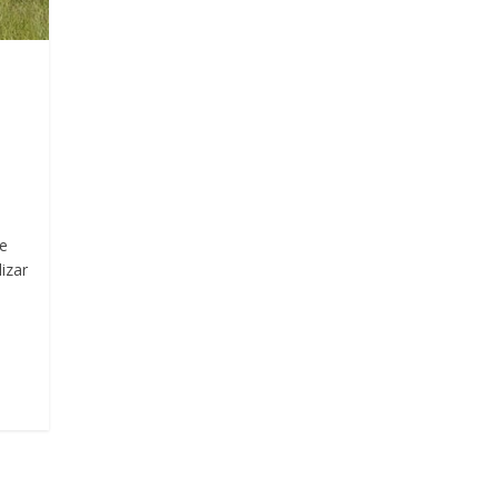
de
izar