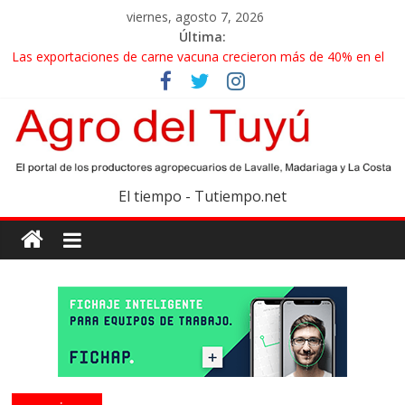
viernes, agosto 7, 2026
Última:
Las exportaciones de carne vacuna crecieron más de 40% en el
primer semestre
La miel, un motor de las economías regionales que enfrenta
nuevos desafíos para exportar
El gobierno bonaerense realizará un censo para actualizar el
mapa de la producción hortiflorícola
Las exportaciones agroindustriales anotaron un récord histórico
El tiempo - Tutiempo.net
en el primer semestre
Maíz: estiman una cosecha récord de 71,5 millones de toneladas