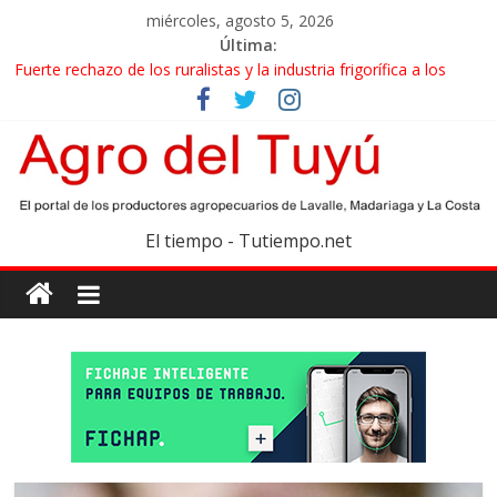
miércoles, agosto 5, 2026
Última:
Fuerte rechazo de los ruralistas y la industria frigorífica a los
cambios que impulsa el Gobierno en el IPCVA
El gobierno bonaerense realizará un censo para actualizar el
mapa de la producción hortiflorícola
Las exportaciones agroindustriales anotaron un récord histórico
en el primer semestre
Maíz: estiman una cosecha récord de 71,5 millones de toneladas
El tiempo - Tutiempo.net
Las exportaciones de carne vacuna crecieron más de 40% en el
primer semestre