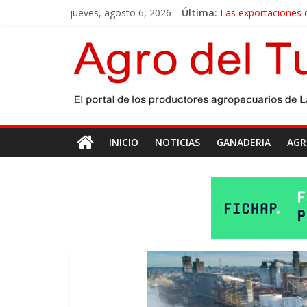
jueves, agosto 6, 2026
Última:
Las exportaciones 
La miel, un motor 
El gobierno bonaere
Las exportaciones a
Maíz: estiman una 
INICIO
NOTICIAS
GANADERIA
AGR