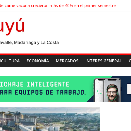
de carne vacuna crecieron más de 40% en el primer semestre
de las economías regionales que enfrenta nuevos desafíos para expor
nse realizará un censo para actualizar el mapa de la producción horti
groindustriales anotaron un récord histórico en el primer semestre
cosecha récord de 71,5 millones de toneladas
ICULTURA
ECONOMÍA
MERCADOS
INTERES GENERAL