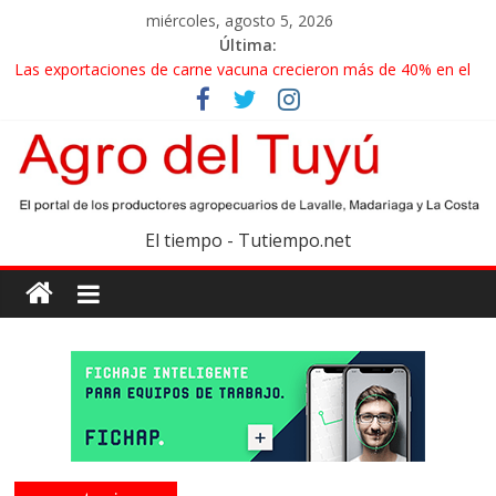
miércoles, agosto 5, 2026
Última:
Las exportaciones de carne vacuna crecieron más de 40% en el
primer semestre
Fuerte rechazo de los ruralistas y la industria frigorífica a los
cambios que impulsa el Gobierno en el IPCVA
El gobierno bonaerense realizará un censo para actualizar el
mapa de la producción hortiflorícola
Las exportaciones agroindustriales anotaron un récord histórico
El tiempo - Tutiempo.net
en el primer semestre
Maíz: estiman una cosecha récord de 71,5 millones de toneladas