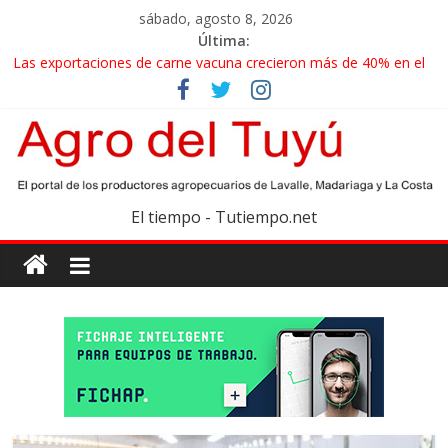
sábado, agosto 8, 2026
Última:
Las exportaciones de carne vacuna crecieron más de 40% en el
primer semestre
La miel, un motor de las economías regionales que enfrenta
nuevos desafíos para exportar
El gobierno bonaerense realizará un censo para actualizar el
mapa de la producción hortiflorícola
Las exportaciones agroindustriales anotaron un récord histórico
El tiempo - Tutiempo.net
en el primer semestre
Maíz: estiman una cosecha récord de 71,5 millones de toneladas