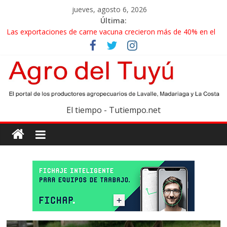
jueves, agosto 6, 2026
Última:
Las exportaciones de carne vacuna crecieron más de 40% en el
primer semestre
La miel, un motor de las economías regionales que enfrenta
nuevos desafíos para exportar
El gobierno bonaerense realizará un censo para actualizar el
mapa de la producción hortiflorícola
Las exportaciones agroindustriales anotaron un récord histórico
El tiempo - Tutiempo.net
en el primer semestre
Maíz: estiman una cosecha récord de 71,5 millones de toneladas