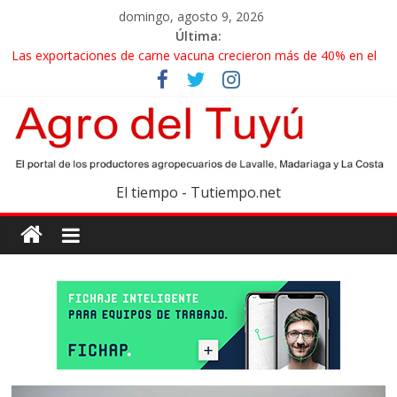
domingo, agosto 9, 2026
Última:
Las exportaciones de carne vacuna crecieron más de 40% en el
primer semestre
La miel, un motor de las economías regionales que enfrenta
nuevos desafíos para exportar
El gobierno bonaerense realizará un censo para actualizar el
mapa de la producción hortiflorícola
Las exportaciones agroindustriales anotaron un récord histórico
El tiempo - Tutiempo.net
en el primer semestre
Maíz: estiman una cosecha récord de 71,5 millones de toneladas