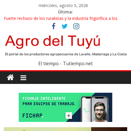
miércoles, agosto 5, 2026
Última:
Fuerte rechazo de los ruralistas y la industria frigorífica a los
cambios que impulsa el Gobierno en el IPCVA
El gobierno bonaerense realizará un censo para actualizar el
mapa de la producción hortiflorícola
Las exportaciones agroindustriales anotaron un récord histórico
en el primer semestre
Maíz: estiman una cosecha récord de 71,5 millones de toneladas
El tiempo - Tutiempo.net
Las exportaciones de carne vacuna crecieron más de 40% en el
primer semestre