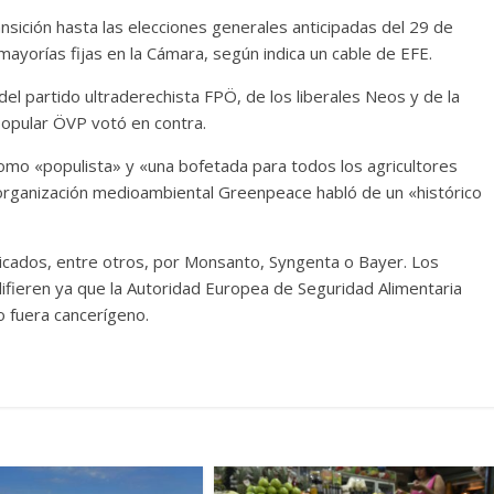
nsición hasta las elecciones generales anticipadas del 29 de
ayorías fijas en la Cámara, según indica un cable de EFE.
 del partido ultraderechista FPÖ, de los liberales Neos y de la
 popular ÖVP votó en contra.
a como «populista» y «una bofetada para todos los agricultores
 organización medioambiental Greenpeace habló de un «histórico
bricados, entre otros, por Monsanto, Syngenta o Bayer. Los
difieren ya que la Autoridad Europea de Seguridad Alimentaria
o fuera cancerígeno.