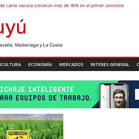
 de carne vacuna crecieron más de 40% en el primer semestre
de las economías regionales que enfrenta nuevos desafíos para expo
ense realizará un censo para actualizar el mapa de la producción horti
agroindustriales anotaron un récord histórico en el primer semestre
cosecha récord de 71,5 millones de toneladas
ICULTURA
ECONOMÍA
MERCADOS
INTERES GENERAL