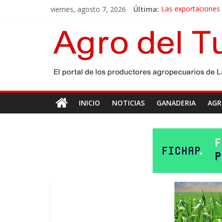
viernes, agosto 7, 2026
Última:
Las exportaciones
La miel, un motor 
El gobierno bonaer
Las exportaciones 
Maíz: estiman una 
INICIO
NOTICIAS
GANADERIA
AGR