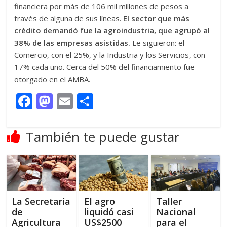
financiera por más de 106 mil millones de pesos a
través de alguna de sus líneas.
El sector que más
crédito demandó fue la agroindustria, que agrupó al
38% de las empresas asistidas.
Le siguieron: el
Comercio, con el 25%, y la Industria y los Servicios, con
17% cada uno. Cerca del 50% del financiamiento fue
otorgado en el AMBA.
F
M
E
C
ac
as
m
o
e
to
ai
m
También te puede gustar
b
d
l
p
o
o
ar
o
n
ti
k
r
La Secretaría
El agro
Taller
de
liquidó casi
Nacional
Agricultura
US$2500
para el