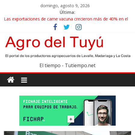
domingo, agosto 9, 2026
Última:
Las exportaciones de carne vacuna crecieron más de 40% en el
primer semestre
La miel, un motor de las economías regionales que enfrenta
nuevos desafíos para exportar
El gobierno bonaerense realizará un censo para actualizar el
mapa de la producción hortiflorícola
Las exportaciones agroindustriales anotaron un récord histórico
El tiempo - Tutiempo.net
en el primer semestre
Maíz: estiman una cosecha récord de 71,5 millones de toneladas