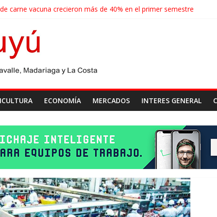
 de carne vacuna crecieron más de 40% en el primer semestre
de las economías regionales que enfrenta nuevos desafíos para expo
ense realizará un censo para actualizar el mapa de la producción horti
agroindustriales anotaron un récord histórico en el primer semestre
cosecha récord de 71,5 millones de toneladas
ICULTURA
ECONOMÍA
MERCADOS
INTERES GENERAL