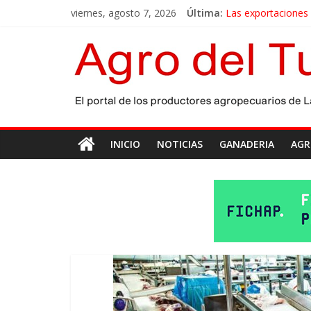
viernes, agosto 7, 2026
Última:
Las exportaciones
La miel, un motor 
El gobierno bonaer
Las exportaciones 
Maíz: estiman una 
INICIO
NOTICIAS
GANADERIA
AGR