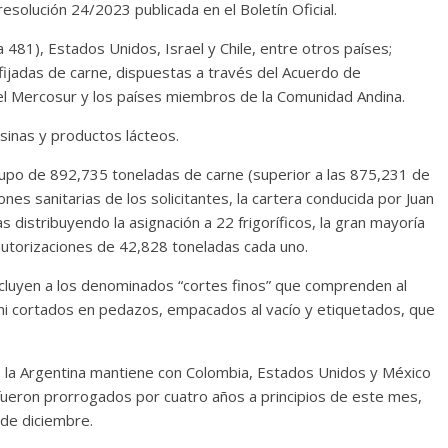
esolución 24/2023 publicada en el Boletín Oficial.
a 481), Estados Unidos, Israel y Chile, entre otros países;
fijadas de carne, dispuestas a través del Acuerdo de
l Mercosur y los países miembros de la Comunidad Andina.
inas y productos lácteos.
 cupo de 892,735 toneladas de carne (superior a las 875,231 de
iones sanitarias de los solicitantes, la cartera conducida por Juan
s distribuyendo la asignación a 22 frigoríficos, la gran mayoría
autorizaciones de 42,828 toneladas cada uno.
ncluyen a los denominados “cortes finos” que comprenden al
 ni cortados en pedazos, empacados al vacío y etiquetados, que
 la Argentina mantiene con Colombia, Estados Unidos y México
fueron prorrogados por cuatro años a principios de este mes,
 de diciembre.