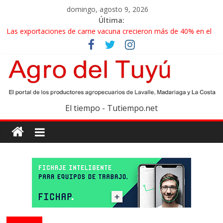
domingo, agosto 9, 2026
Última:
Maíz: estiman una cosecha récord de 71,5 millones de toneladas
Las exportaciones de carne vacuna crecieron más de 40% en el
primer semestre
La miel, un motor de las economías regionales que enfrenta
nuevos desafíos para exportar
El gobierno bonaerense realizará un censo para actualizar el
mapa de la producción hortiflorícola
El tiempo - Tutiempo.net
Las exportaciones agroindustriales anotaron un récord histórico
en el primer semestre