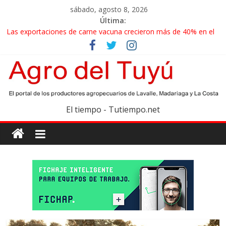
sábado, agosto 8, 2026
Última:
Las exportaciones de carne vacuna crecieron más de 40% en el
primer semestre
La miel, un motor de las economías regionales que enfrenta
nuevos desafíos para exportar
El gobierno bonaerense realizará un censo para actualizar el
mapa de la producción hortiflorícola
Las exportaciones agroindustriales anotaron un récord histórico
El tiempo - Tutiempo.net
en el primer semestre
Maíz: estiman una cosecha récord de 71,5 millones de toneladas