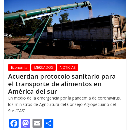
o
n
ti
k
r
Economía
MERCADOS
NOTICIAS
Acuerdan protocolo sanitario para
el transporte de alimentos en
América del sur
En medio de la emergencia por la pandemia de coronavirus,
los ministros de Agricultura del Consejo Agropecuario del
Sur (CAS)
F
M
E
C