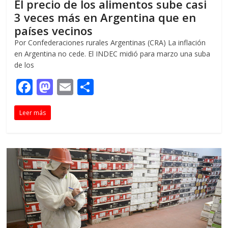
El precio de los alimentos sube casi
3 veces más en Argentina que en
países vecinos
Por Confederaciones rurales Argentinas (CRA) La inflación
en Argentina no cede. El INDEC midió para marzo una suba
de los
F
M
E
C
ac
as
m
o
Leer más
e
to
ai
m
b
d
l
p
o
o
ar
o
n
ti
k
r