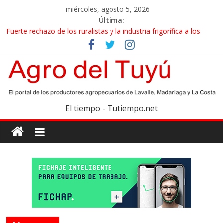
miércoles, agosto 5, 2026
Última:
Fuerte rechazo de los ruralistas y la industria frigorífica a los
cambios que impulsa el Gobierno en el IPCVA
El gobierno bonaerense realizará un censo para actualizar el
mapa de la producción hortiflorícola
Las exportaciones agroindustriales anotaron un récord histórico
en el primer semestre
Maíz: estiman una cosecha récord de 71,5 millones de toneladas
El tiempo - Tutiempo.net
Las exportaciones de carne vacuna crecieron más de 40% en el
primer semestre