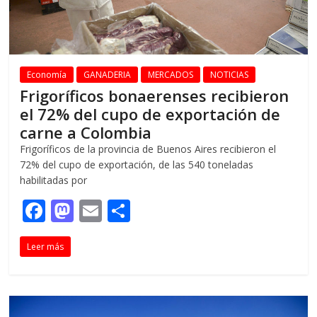
Economía
GANADERIA
MERCADOS
NOTICIAS
Frigoríficos bonaerenses recibieron
el 72% del cupo de exportación de
carne a Colombia
Frigoríficos de la provincia de Buenos Aires recibieron el
72% del cupo de exportación, de las 540 toneladas
habilitadas por
F
M
E
C
ac
as
m
o
Leer más
e
to
ai
m
b
d
l
p
o
o
ar